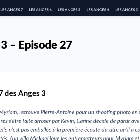
LES ANGES 7
LES ANGES 6
LES ANGES 5
LES ANGES 4
LES ANGES 3
 3 – Episode 27
7 des Anges 3
yriam, retrouve Pierre-Antoine pour un shooting photo en t
rès s’être faite arroser par Kevin, Carine décide de partir ave
le n’est pas emballée à la première écoute du titre qu’il a con
côtés. A la villa Mickael joue les entremetteurs pour Myriam et