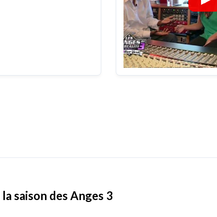
 la saison des Anges 3