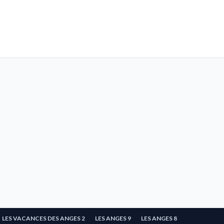
LES VACANCES DES ANGES 2
LES ANGES 9
LES ANGES 8