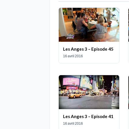
Les Anges 3 – Episode 45
16 avril 2016
Les Anges 3 – Episode 41
16 avril 2016