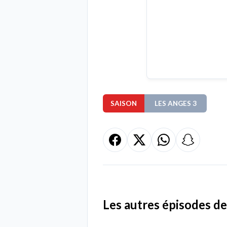
SAISON
LES ANGES 3
Les autres épisodes de