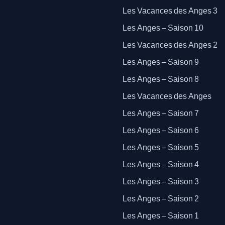
Les Vacances des Anges 3
Les Anges – Saison 10
Les Vacances des Anges 2
Les Anges – Saison 9
Les Anges – Saison 8
Les Vacances des Anges
Les Anges – Saison 7
Les Anges – Saison 6
Les Anges – Saison 5
Les Anges – Saison 4
Les Anges – Saison 3
Les Anges – Saison 2
Les Anges – Saison 1