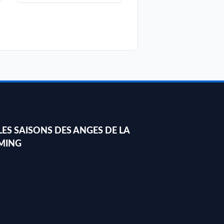
ES SAISONS DES ANGES DE LA
AMING